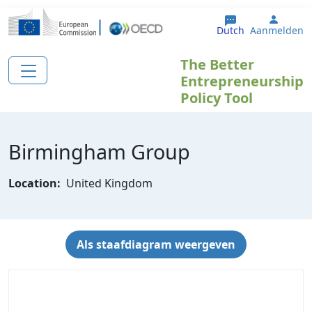
Overslaan en naar de inhoud gaan
User 
Dutch
Aanmelden
The Better
Entrepreneurship
Policy Tool
Birmingham Group
Location:
United Kingdom
Als staafdiagram weergeven