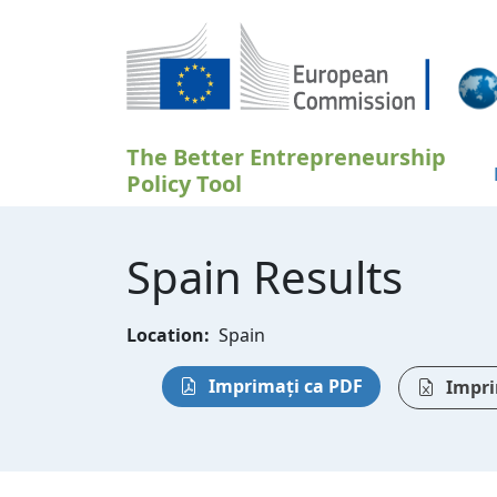
Sari la conținutul principal
The Better Entrepreneurship
Policy Tool
Spain Results
Location:
Spain
Imprimați ca PDF
Impri