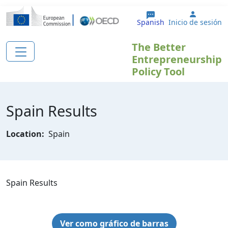
Pasar al contenido principal
User ac
Spanish
Inicio de sesión
The Better
Entrepreneurship
Policy Tool
Spain Results
Location:
Spain
Spain Results
Ver como gráfico de barras