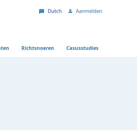
Dutch
Aanmelden
User account menu
aten
Richtsnoeren
Casusstudies