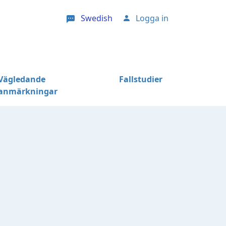
Swedish
Logga in
User account menu
Vägledande
Fallstudier
anmärkningar