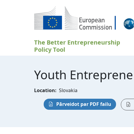
Pārlekt uz galveno saturu
The Better Entrepreneurship
Policy Tool
Youth Entrepreneu
Location:
Slovakia
Pārveidot par PDF failu