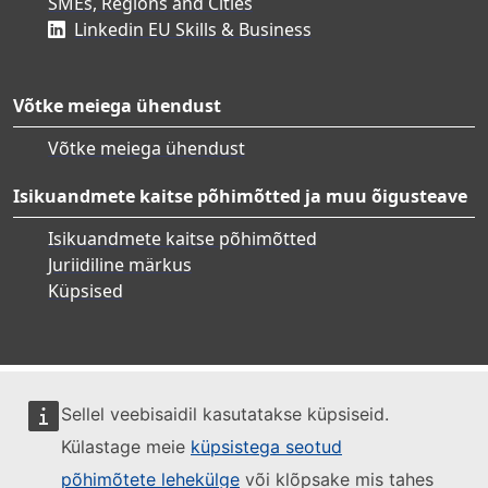
SMEs, Regions and Cities
Linkedin EU Skills & Business
Võtke meiega ühendust
Võtke meiega ühendust
Isikuandmete kaitse põhimõtted ja muu õigusteave
Isikuandmete kaitse põhimõtted
Juriidiline märkus
Küpsised
Sellel veebisaidil kasutatakse küpsiseid.
Külastage meie
küpsistega seotud
põhimõtete lehekülge
või klõpsake mis tahes