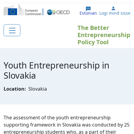
Liigu edasi põhisisu juurde
User ac
Estonian
Logi mind sisse
The Better
Entrepreneurship
Policy Tool
Youth Entrepreneurship in
Slovakia
Location:
Slovakia
The assessment of the youth entrepreneurship
supporting framework in Slovakia was conducted by 25
entrepreneurship students who, as a part of their