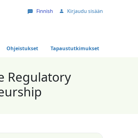
Finnish
Kirjaudu sisään
User account menu
Ohjeistukset
Tapaustutkimukset
e Regulatory
eurship