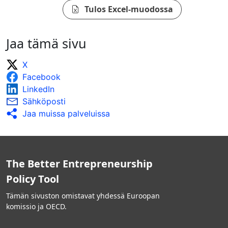
Tulos Excel-muodossa
Jaa tämä sivu
X
Facebook
LinkedIn
Sähköposti
Jaa muissa palveluissa
The Better Entrepreneurship
Policy Tool
Tämän sivuston omistavat yhdessä Euroopan
komissio ja OECD.