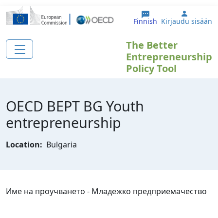
Hyppää pääsisältöön
User ac
Finnish
Kirjaudu sisään
The Better
Entrepreneurship
Policy Tool
OECD BEPT BG Youth
entrepreneurship
Location:
Bulgaria
Име на проучването - Младежко предприемачество