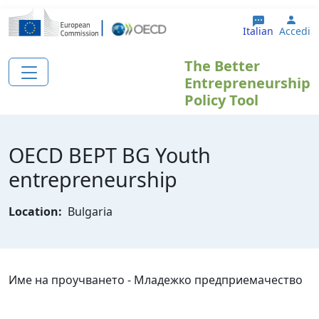
Salta al contenuto principale
User
Italian
Accedi
The Better
Entrepreneurship
Policy Tool
OECD BEPT BG Youth
entrepreneurship
Location:
Bulgaria
Име на проучването - Младежко предприемачество