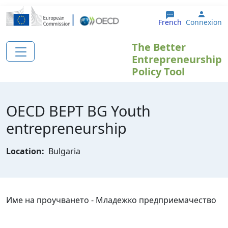
Aller au contenu principal
User 
French
Connexion
The Better
Entrepreneurship
Policy Tool
OECD BEPT BG Youth
entrepreneurship
Location:
Bulgaria
Име на проучването - Младежко предприемачество