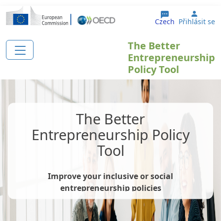
Přejít k hlavnímu obsahu
User 
Czech
Přihlásit se
The Better
Entrepreneurship
Policy Tool
The Better
Entrepreneurship Policy
Tool
Improve your inclusive or social
entrepreneurship policies