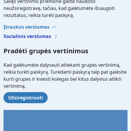
Savęs vertinimo priemone galite naudotis
neužsiregistravę, tačiau, kad galėtumėte išsaugoti
rezultatus, reikia turėti paskyrą.
Įtraukus verslumas
Socialinis verslumas
Pradėti grupės vertinimus
Kad galėtumėte dalyvauti atliekant grupės vertinimą,
reikia turėti paskyrą. Turėdami paskyrą taip pat galėsite
kurti grupes ir kviesti kolegas bei kitus dalyvius atlikti
vertinimą.
Užsiregistruoti
Video file