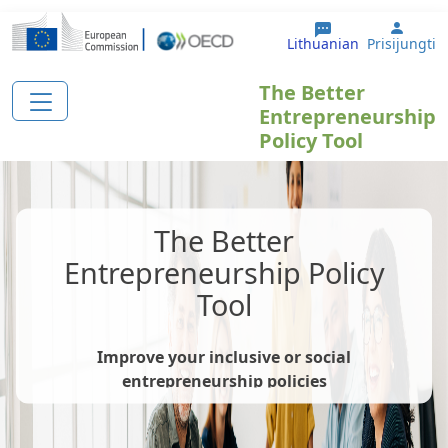
Pereiti į pagrindinį turinį
User 
Lithuanian
Prisijungti
The Better
Entrepreneurship
Policy Tool
The Better
Entrepreneurship Policy
Tool
Improve your inclusive or social
entrepreneurship policies