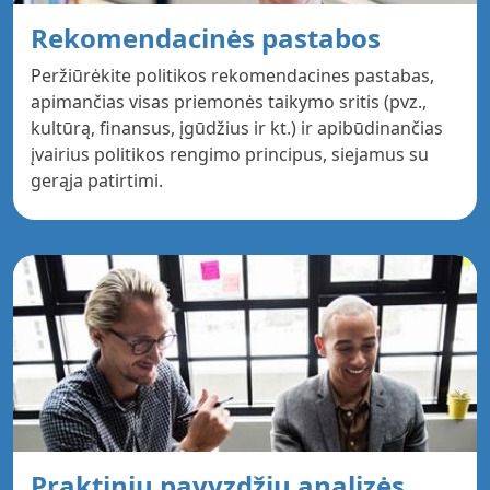
Rekomendacinės pastabos
Peržiūrėkite politikos rekomendacines pastabas,
apimančias visas priemonės taikymo sritis (pvz.,
kultūrą, finansus, įgūdžius ir kt.) ir apibūdinančias
įvairius politikos rengimo principus, siejamus su
gerąja patirtimi.
Praktinių pavyzdžių analizės