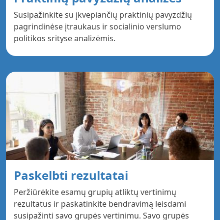
Susipažinkite su įkvepiančių praktinių pavyzdžių
pagrindinėse įtraukaus ir socialinio verslumo
politikos srityse analizėmis.
Paskelbti rezultatai
Peržiūrėkite esamų grupių atliktų vertinimų
rezultatus ir paskatinkite bendravimą leisdami
susipažinti savo grupės vertinimu. Savo grupės