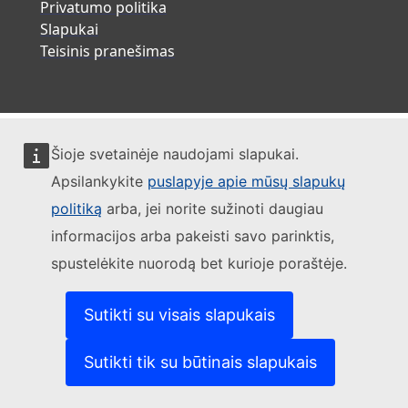
Privatumo politika
Slapukai
Teisinis pranešimas
Šioje svetainėje naudojami slapukai.
Apsilankykite
puslapyje apie mūsų slapukų
politiką
arba, jei norite sužinoti daugiau
informacijos arba pakeisti savo parinktis,
spustelėkite nuorodą bet kurioje poraštėje.
Sutikti su visais slapukais
Sutikti tik su būtinais slapukais