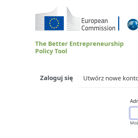
Przejdź do treści
The Better Entrepreneurship
Policy Tool
Primary tabs
Zaloguj się
Utwórz nowe kont
Adr
Moż