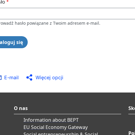
ło
owadź hasło powiązane z Twoim adresem e-mail.
E-mail
Więcej opcji
O nas
Sk
Information about BEPT
EU Social Economy Gateway
Po
Social entrepreneurship & Social