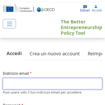
Salta al contenuto principale
User
Italian
Accedi
The Better
Entrepreneurship
Policy Tool
Primary tabs
Accedi
Crea un nuovo account
Reimpos
Indirizzo email
Puoi usare solo il tuo indirizzo email per accedere.