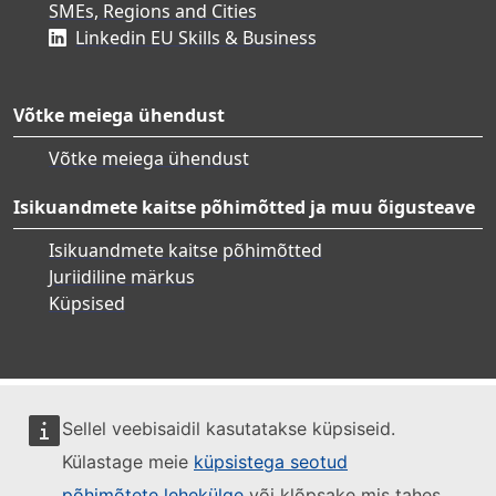
SMEs, Regions and Cities
Linkedin EU Skills & Business
Võtke meiega ühendust
Võtke meiega ühendust
Isikuandmete kaitse põhimõtted ja muu õigusteave
Isikuandmete kaitse põhimõtted
Juriidiline märkus
Küpsised
Sellel veebisaidil kasutatakse küpsiseid.
Külastage meie
küpsistega seotud
põhimõtete lehekülge
või klõpsake mis tahes