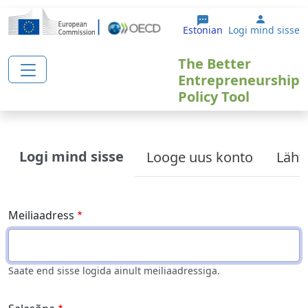
Liigu edasi põhisisu juurde
User ac
Estonian
Logi mind sisse
The Better
Entrepreneurship
Policy Tool
Primary tabs
Logi mind sisse
Looge uus konto
Läht
Meiliaadress
Saate end sisse logida ainult meiliaadressiga.