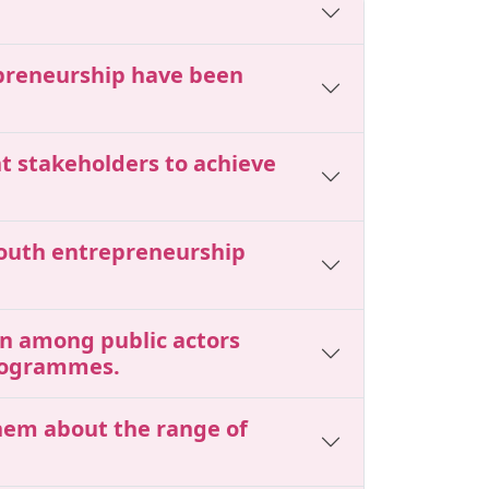
epreneurship have been
nt stakeholders to achieve
youth entrepreneurship
ion among public actors
programmes.
them about the range of