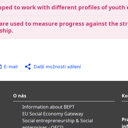
pped to work with different profiles of youth
 are used to measure progress against the str
ship.
E-mail
Další možnosti sdílení
O nás
Ko
Information about BEPT
EU Social Economy Gateway
Pr
Social entrepreneurship & Social
in
enterprises - OECD