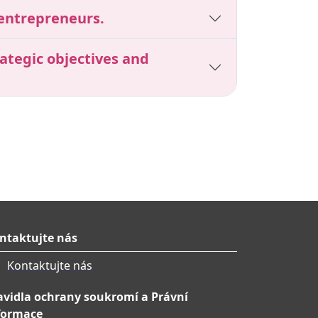
 entrepreneurs.
ategic objectives and
ntaktujte nás
Kontaktujte nás
avidla ochrany soukromí a Právní
formace