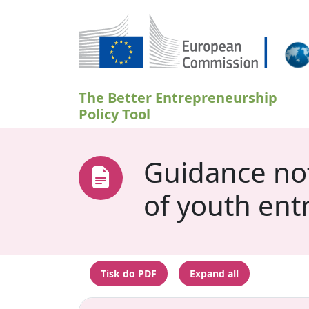
Přejít k hlavnímu obsahu
The Better Entrepreneurship
Policy Tool
Guidance not
of youth ent
Tisk do PDF
Expand all