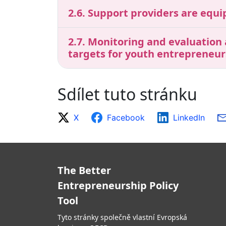
2.6. Support providers are equi
2.7. Monitoring and evaluation
targets for youth entrepreneur
Sdílet tuto stránku
X
Facebook
LinkedIn
The Better
Entrepreneurship Policy
Tool
Tyto stránky společně vlastní Evropská