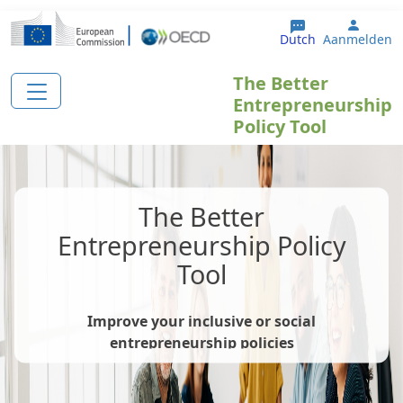
Overslaan en naar de inhoud gaan
User 
Dutch
Aanmelden
The Better
Entrepreneurship
Policy Tool
The Better
Entrepreneurship Policy
Tool
Improve your inclusive or social
entrepreneurship policies