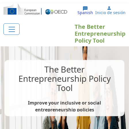
Pasar al contenido principal
User ac
Spanish
Inicio de sesión
The Better
Entrepreneurship
Policy Tool
The Better
Entrepreneurship Policy
Tool
Improve your inclusive or social
entrepreneurship policies