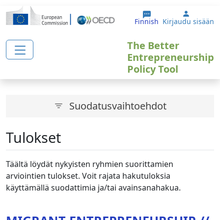
Hyppää pääsisältöön
User ac
Finnish
Kirjaudu sisään
The Better
Entrepreneurship
Policy Tool
Suodatusvaihtoehdot
Tulokset
Täältä löydät nykyisten ryhmien suorittamien
arviointien tulokset. Voit rajata hakutuloksia
käyttämällä suodattimia ja/tai avainsanahakua.