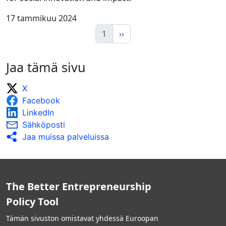
17 tammikuu 2024
1
››
Jaa tämä sivu
X
Facebook
LinkedIn
Sähköposti
Jaa muissa palveluissa
The Better Entrepreneurship
Policy Tool
Tämän sivuston omistavat yhdessä Euroopan