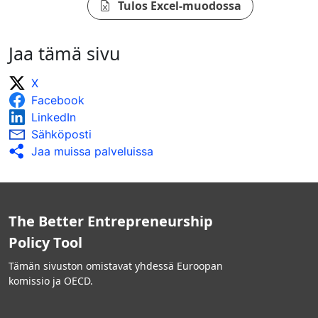
Tulos Excel-muodossa
Jaa tämä sivu
X
Facebook
LinkedIn
Sähköposti
Jaa muissa palveluissa
The Better Entrepreneurship
Policy Tool
Tämän sivuston omistavat yhdessä Euroopan
komissio ja OECD.