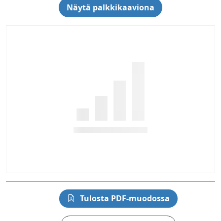
Näytä palkkikaaviona
Tulosta PDF-muodossa