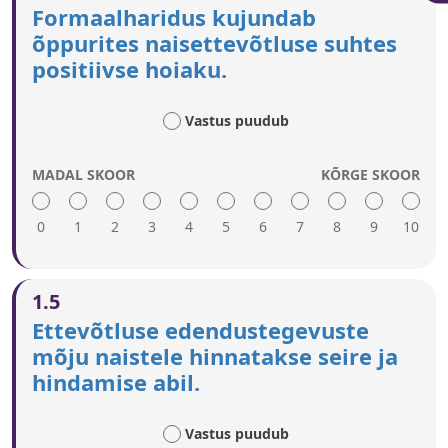
Suunatud kampaaniad pakuvad naisettevõtlusele
Formaalharidus kujundab
eakaaslaste toetust.
õppurites naisettevõtluse suhtes
Pedagoogid, karjäärinõustajad, ärijuhid ja laiem
positiivse hoiaku.
avalikkus toetavad naisettevõtlust.
Peamiste eeskujudeni jõudmiseks kasutatakse
asjakohaseid meedia- ja veebikanaleid.
Vastus puudub
MADAL SKOOR
KÕRGE SKOOR
0
1
2
3
4
5
6
7
8
9
10
Kõrge hinne viitab järgmisele.
1.5
Naisettevõtlust kujutatakse kohustuslikes
Ettevõtluse edendustegevuste
õppekavades positiivselt ja kasutatud näited on
mõju naistele hinnatakse seire ja
sooliselt tasakaalus.
hindamise abil.
Ettevõtlusharidus hõlmab väga erinevaid
ettevõtlustegevusi ja -mudeleid, nt osaajaline
ettevõtlus, sotsiaalettevõtlus.
Vastus puudub
Õpetajaid koolitatakse ettevõtlusõppekava täitma.