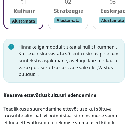
02
03
01
Alustamata
Alustamata
Alustamata
Hinnake iga moodulit skaalal nullist kümneni.
Kui te ei oska vastata või kui küsimus pole teie
kontekstis asjakohane, asetage kursor skaala
vasakpoolses otsas asuvale valikule „Vastus
puudub“.
Kaasava ettevõtluskultuuri edendamine
Teadlikkuse suurendamine ettevõtluse kui sõltuva
töösuhte alternatiivi potentsiaalist on esimene samm,
et luua ettevõtlusega tegelemise võimalused kõigile.