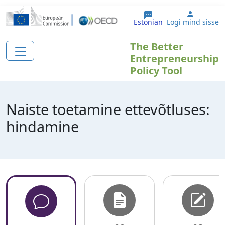
Liigu edasi põhisisu juurde
User ac
Estonian
Logi mind sisse
The Better
Entrepreneurship
Policy Tool
Naiste toetamine ettevõtluses:
hindamine