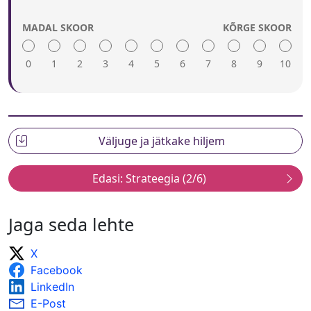
Naisõppureid julgustatakse kaaluma
karjäärivalikuna ettevõtlust.
MADAL SKOOR
KÕRGE SKOOR
0
1
2
3
4
5
6
7
8
9
10
Kõrge hinne viitab järgmisele.
Selleks et edendustegevused kulgeksid
eesmärkide saavutamiseks kavakohaselt,
korraldatakse seiret ja vahehindamisi.
Edendustegevusi kohandatakse olenevalt seire ja
vahehindamiste tulemustest.
Selleks et mõõta ettevõtluse edendustegevuste
mõju naistele, korraldatakse ex post hindamisi,
Jaga seda lehte
mille tulemusi tutvustatakse laialdaselt.
Seire- ja hindamistulemusi tutvustatakse
X
laialdaselt. Neid kasutatakse teadlikkuse
Facebook
suurendamise kampaaniate täiustamiseks.
LinkedIn
E-Post