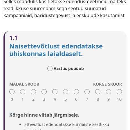
Selles moodulis käsitletakse edendusmeetmeid, näiteks
teadlikkuse suurendamisega seotud suunatud
kampaaniaid, haridustegevust ja eeskujude kasutamist.
1.1
Naisettevõtlust edendatakse
ühiskonnas laialdaselt.
Vastus puudub
MADAL SKOOR
KÕRGE SKOOR
0
1
2
3
4
5
6
7
8
9
10
Kõrge hinne viitab järgmisele.
Ettevõtlust edendatakse kui naiste kestlikku