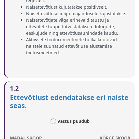
tegevust.
Naisettevõtlust kujutatakse positiivselt.
Naisettevõtluse mõju majandusele kajastatakse.
Naisettevõtjate väga erinevaid taustu ja
ettevõtete tüüpe tutvustatakse edulugude,
eeskujude ning ettevõtlusauhindade kaudu.
Aktiivsete tööturumeetmete hulka kuuluvad
naistele suunatud ettevõtluse alustamise
toetusmeetmed.
1.2
Ettevõtlust edendatakse eri naiste
seas.
Vastus puudub
MADAL SKOOR
KÕRGE SKOOR