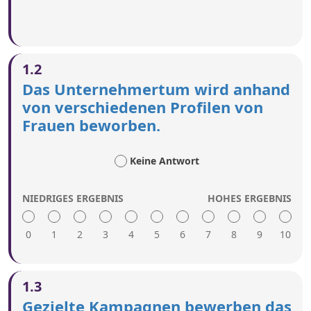
1.2
Das Unternehmertum wird anhand
von verschiedenen Profilen von
Frauen beworben.
Keine Antwort
NIEDRIGES ERGEBNIS
HOHES ERGEBNIS
0
1
2
3
4
5
6
7
8
9
10
Eine hohe Punktzahl umfasst:
1.3
Kampagnen, Erfolgsgeschichten, Vorbilder und
Gezielte Kampagnen bewerben das
Unternehmerpreise werden verwendet, um