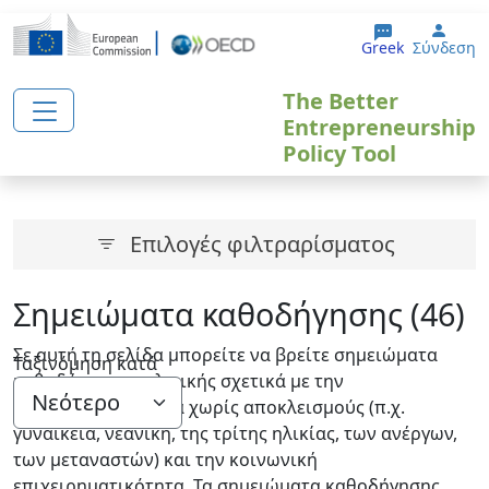
Παράκαμψη προς το κυρίως περιεχόμενο
User
Greek
Σύνδεση
The Better
Entrepreneurship
Policy Tool
Επιλογές φιλτραρίσματος
Σημειώματα καθοδήγησης (46)
Σε αυτή τη σελίδα μπορείτε να βρείτε σημειώματα
Ταξινόμηση κατά
καθοδήγησης πολιτικής σχετικά με την
επιχειρηματικότητα χωρίς αποκλεισμούς (π.χ.
γυναικεία, νεανική, της τρίτης ηλικίας, των ανέργων,
των μεταναστών) και την κοινωνική
επιχειρηματικότητα. Τα σημειώματα καθοδήγησης