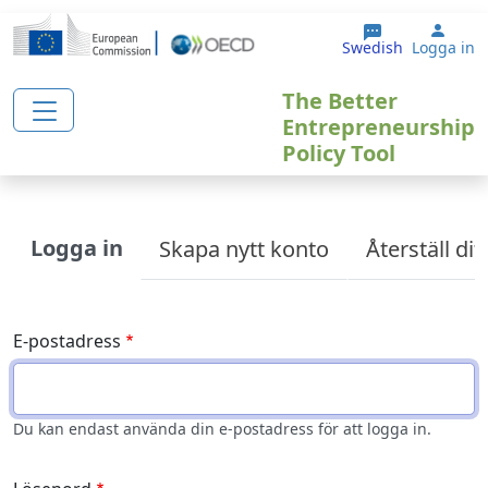
Hoppa till huvudinnehåll
User
Swedish
Logga in
The Better
Entrepreneurship
Policy Tool
Primary tabs
Logga in
Skapa nytt konto
Återställ di
E-postadress
Du kan endast använda din e-postadress för att logga in.