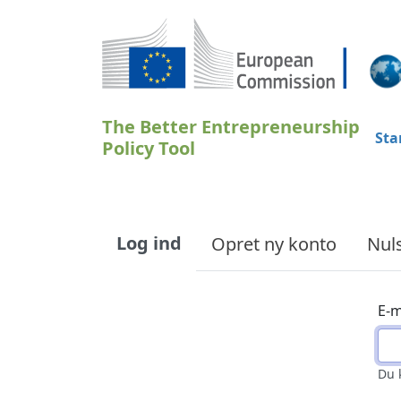
Gå til hovedindhold
The Better Entrepreneurship
Sta
Policy Tool
Primary tabs
Log ind
Opret ny konto
Nul
E-m
Du 