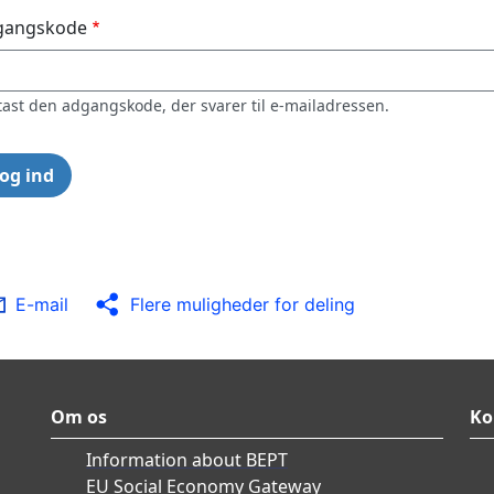
gangskode
tast den adgangskode, der svarer til e-mailadressen.
E-mail
Flere muligheder for deling
Om os
Ko
Information about BEPT
EU Social Economy Gateway