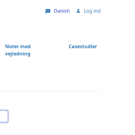
Danish
Log ind
User account menu
Noter med
Casestudier
vejledning