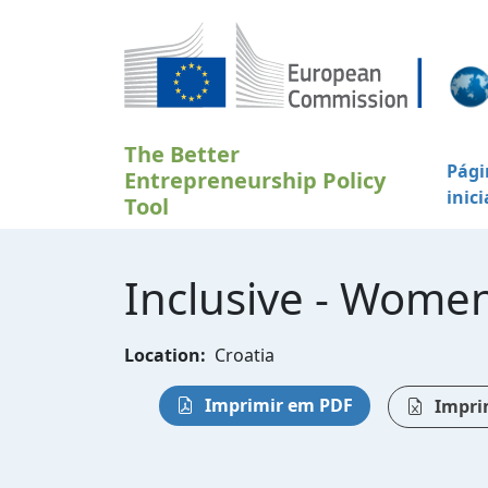
Passar para o conteúdo principal
The Better
Pági
Entrepreneurship Policy
inici
Tool
Inclusive - Wome
Location:
Croatia
Imprimir em PDF
Impri