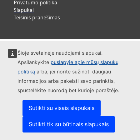
Privatumo politika
Slapukai
Teisinis pranešimas
Šioje svetainėje naudojami slapukai.
Apsilankykite
puslapyje apie mūsų slapukų
politiką
arba, jei norite sužinoti daugiau
informacijos arba pakeisti savo parinktis,
spustelėkite nuorodą bet kurioje poraštėje.
Sutikti su visais slapukais
Sutikti tik su būtinais slapukais