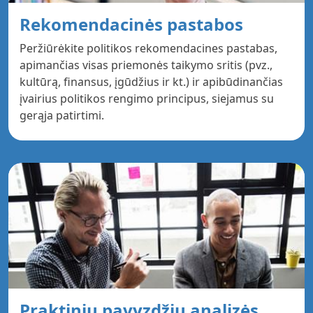
Rekomendacinės pastabos
Peržiūrėkite politikos rekomendacines pastabas,
apimančias visas priemonės taikymo sritis (pvz.,
kultūrą, finansus, įgūdžius ir kt.) ir apibūdinančias
įvairius politikos rengimo principus, siejamus su
gerąja patirtimi.
Praktinių pavyzdžių analizės