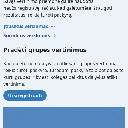
Savęs vertinimo priemone galite naudotis
neužsiregistravę, tačiau, kad galėtumėte išsaugoti
rezultatus, reikia turėti paskyrą.
Įtraukus verslumas
Socialinis verslumas
Pradėti grupės vertinimus
Kad galėtumėte dalyvauti atliekant grupės vertinimą,
reikia turėti paskyrą. Turėdami paskyrą taip pat galėsite
kurti grupes ir kviesti kolegas bei kitus dalyvius atlikti
vertinimą.
Užsiregistruoti
Video file