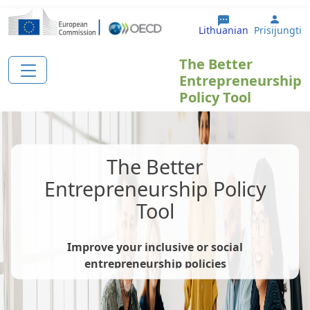
Pereiti į pagrindinį turinį
User 
Lithuanian
Prisijungti
The Better
Entrepreneurship
Policy Tool
The Better
Entrepreneurship Policy
Tool
Improve your inclusive or social
entrepreneurship policies