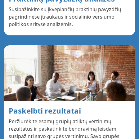
Susipažinkite su įkvepiančių praktinių pavyzdžių
pagrindinėse įtraukaus ir socialinio verslumo
politikos srityse analizėmis.
Paskelbti rezultatai
Peržiūrėkite esamų grupių atliktų vertinimų
rezultatus ir paskatinkite bendravimą leisdami
susipažinti savo grupės vertinimu. Savo grupės