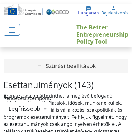
Ugrás a tartalomra
User a
Hungarian
Bejelentkezés
The Better
Entrepreneurship
Policy Tool
Szűrési beállítások
Esettanulmányok (143)
Ezen az oldalon áttekintheti a meglévő befogadó
Rendezési szempont:
vállalkozási (pl. nők, fiatalok, idősek, munkanélküliek,
bevándorlók) és szociális vállalkozási szakpolitikák és
programok esettanulmányait. Felhívjuk figyelmét, hogy
az esettanulmányok csak angol nyelven érhetők el. A
találatok szűkítéséhez szűrőket és/vagy kulcsszavas