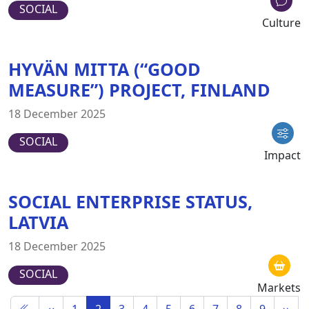
SOCIAL
Culture
HYVÄN MITTA (“GOOD
MEASURE”) PROJECT, FINLAND
18 December 2025
SOCIAL
Impact
SOCIAL ENTERPRISE STATUS,
LATVIA
18 December 2025
SOCIAL
Markets
‹‹
1
2
3
4
5
6
7
8
9
››