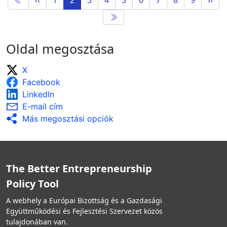
Oldal megosztása
X
Facebook
LinkedIn
E-mail cím
Más megosztási opciók
The Better Entrepreneurship
Policy Tool
A webhely a Európai Bizottság és a Gazdasági
Együttműködési és Fejlesztési Szervezet közös
tulajdonában van.