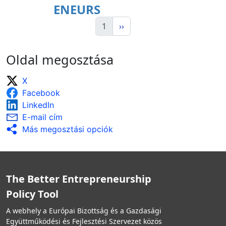
ENEURS
1
››
Oldal megosztása
X
Facebook
LinkedIn
E-mail cím
Más megosztási opciók
The Better Entrepreneurship
Policy Tool
A webhely a Európai Bizottság és a Gazdasági
Együttműködési és Fejlesztési Szervezet közös