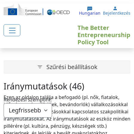
Ugrás a tartalomra
User a
Hungarian
Bejelentkezés
The Better
Entrepreneurship
Policy Tool
Szűrési beállítások
Iránymutatások (46)
Ezen az oldalon találja a befogadó (pl. nők, fiatalok,
Rendezési szempont:
idősek, munkanélküliek, bevándorlók) vállalkozásokkal
és a szociális vállalkozásokkal kapcsolatos szakpolitikai
iránymutatásokat. Az iránymutatások az eszköz minden
pillérére (pl. kultúra, pénzügy, készségek stb.)
kiterjednek, és leírják a bevált gyakorlatokhoz