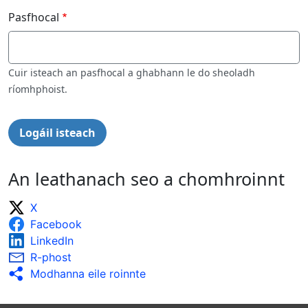
Pasfhocal
Cuir isteach an pasfhocal a ghabhann le do sheoladh
ríomhphoist.
An leathanach seo a chomhroinnt
X
Facebook
LinkedIn
R-phost
Modhanna eile roinnte