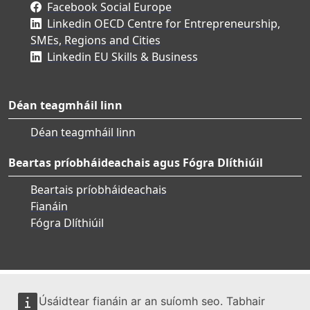
Facebook Social Europe
Linkedin OECD Centre for Entrepreneurship,
SMEs, Regions and Cities
Linkedin EU Skills & Business
Déan teagmháil linn
Déan teagmháil linn
Beartas príobháideachais agus Fógra Dlíthiúil
Beartais príobháideachais
Fianáin
Fógra Dlíthiúil
Úsáidtear fianáin ar an suíomh seo. Tabhair