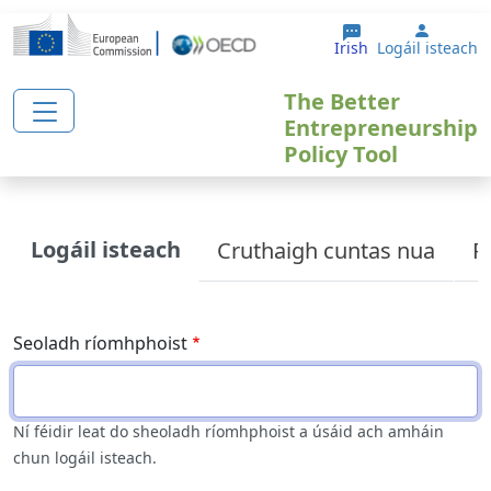
Skip to main content
User a
Irish
Logáil isteach
The Better
Entrepreneurship
Policy Tool
Primary tabs
Logáil isteach
Cruthaigh cuntas nua
R
Seoladh ríomhphoist
Ní féidir leat do sheoladh ríomhphoist a úsáid ach amháin
chun logáil isteach.