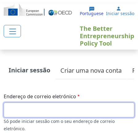
Passar para o conteúdo principal
User a
Portuguese
Iniciar sessão
The Better
Entrepreneurship
Policy Tool
Primary tabs
Iniciar sessão
Criar uma nova conta
Re
Endereço de correio eletrónico
Só pode iniciar sessão com o seu endereço de correio
eletrónico.