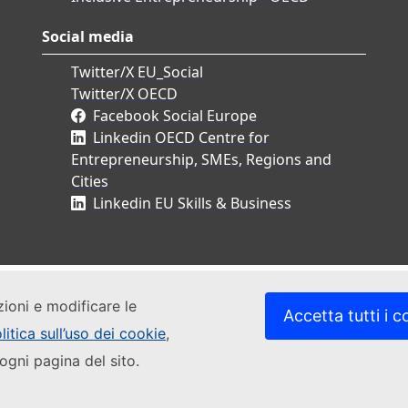
Social media
Twitter/X EU_Social
Twitter/X OECD
Facebook Social Europe
Linkedin OECD Centre for
Entrepreneurship, SMEs, Regions and
Cities
Linkedin EU Skills & Business
zioni e modificare le
Accetta tutti i c
litica sull’uso dei cookie
,
ogni pagina del sito.