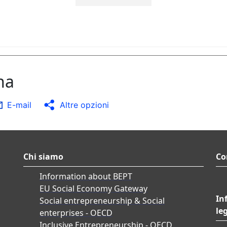
na
E-mail
Altre opzioni
Chi siamo
Co
Information about BEPT
EU Social Economy Gateway
In
Social entrepreneurship & Social
le
enterprises - OECD
Inclusive Entrepreneurship - OECD