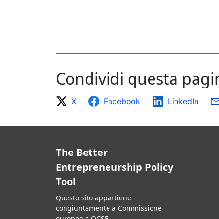
Condividi questa pagi
X
Facebook
LinkedIn
The Better
Entrepreneurship Policy
Tool
Questo sito appartiene
congiuntamente a Commissione
europea e OCSE.