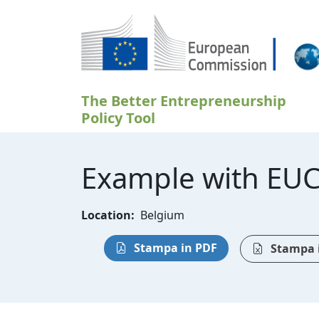
Salta al contenuto principale
The Better Entrepreneurship
Policy Tool
Example with EU
Location:
Belgium
Stampa in PDF
Stampa i