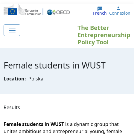
Aller au contenu principal
User 
French
Connexion
The Better
Entrepreneurship
Policy Tool
Female students in WUST
Location:
Polska
Results
Female students in WUST
 is a dynamic group that 
unites ambitious and entrepreneurial young, female 