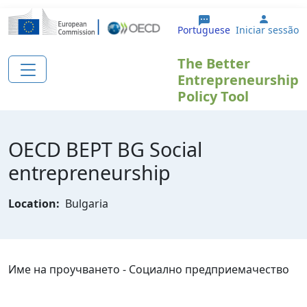
Passar para o conteúdo principal
User a
Portuguese
Iniciar sessão
The Better
Entrepreneurship
Policy Tool
OECD BEPT BG Social
entrepreneurship
Location:
Bulgaria
Име на проучването - Социално предприемачество