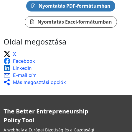
Nyomtatás PDF-formátumban
Nyomtatás Excel-formátumban
Oldal megosztása
X
Facebook
LinkedIn
E-mail cím
Más megosztási opciók
The Better Entrepreneurship
Policy Tool
A webhely a Európai Bizottság és a Gazdasági