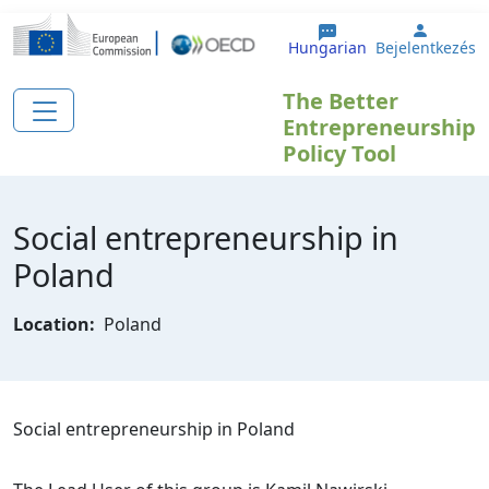
Ugrás a tartalomra
User a
Hungarian
Bejelentkezés
The Better
Entrepreneurship
Policy Tool
Social entrepreneurship in
Poland
Location:
Poland
Social entrepreneurship in Poland