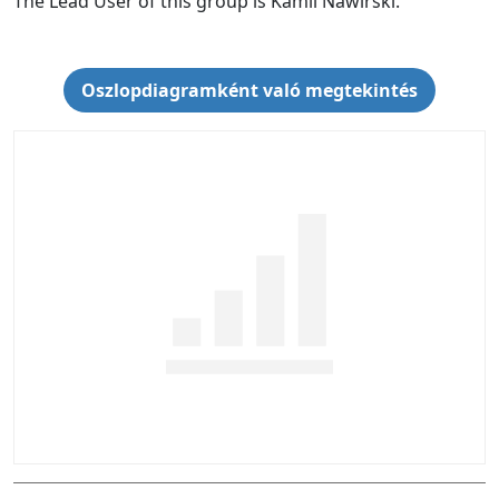
The Lead User of this group is Kamil Nawirski.
Oszlopdiagramként való megtekintés