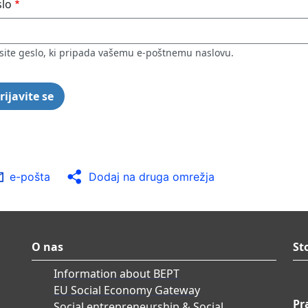
lo
site geslo, ki pripada vašemu e-poštnemu naslovu.
e-pošta
Dodaj na druga omrežja
O nas
St
Information about BEPT
EU Social Economy Gateway
Pr
Social entrepreneurship & Social