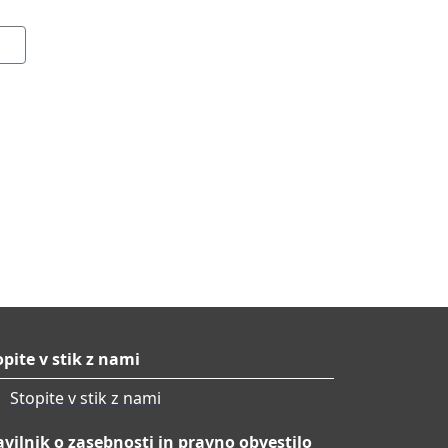
opite v stik z nami
Stopite v stik z nami
avilnik o zasebnosti in pravno obvestilo