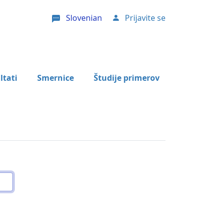
Slovenian
Prijavite se
User account menu
ltati
Smernice
Študije primerov