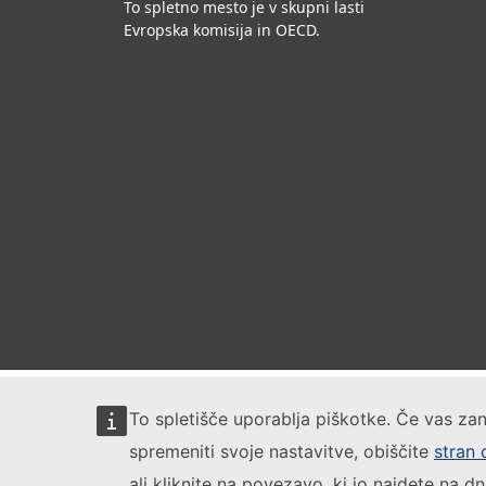
To spletno mesto je v skupni lasti
Evropska komisija in OECD.
To spletišče uporablja piškotke. Če vas zan
spremeniti svoje nastavitve, obiščite
stran 
ali kliknite na povezavo, ki jo najdete na dn