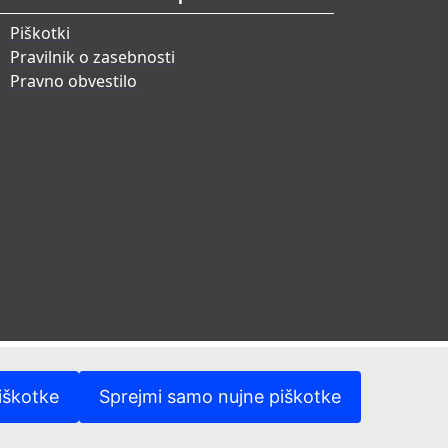
Piškotki
Pravilnik o zasebnosti
Pravno obvestilo
iškotke
Sprejmi samo nujne piškotke