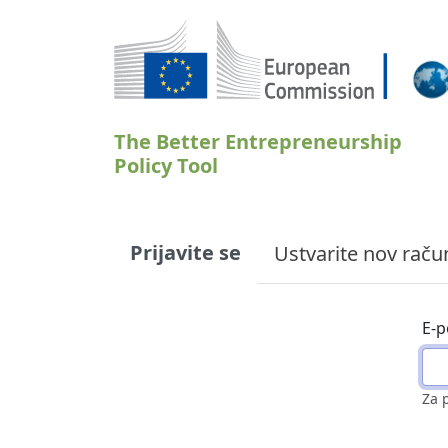
Skip to main content
The Better Entrepreneurship
Policy Tool
Primary tabs
Prijavite se
Ustvarite nov raču
E-p
Za 