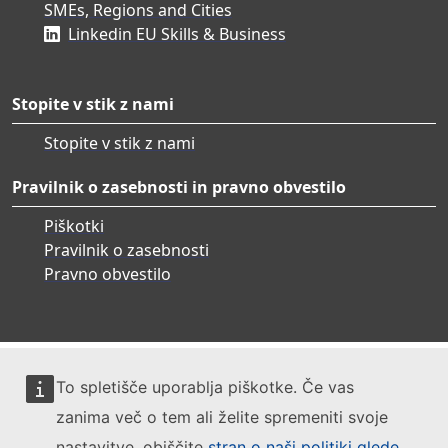
SMEs, Regions and Cities
Linkedin EU Skills & Business
Stopite v stik z nami
Stopite v stik z nami
Pravilnik o zasebnosti in pravno obvestilo
Piškotki
Pravilnik o zasebnosti
Pravno obvestilo
To spletišče uporablja piškotke. Če vas
zanima več o tem ali želite spremeniti svoje
nastavitve, obiščite
stran o naši politiki glede