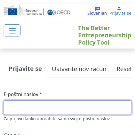
Skip to main content
User 
Slovenian
Prijavite se
The Better
Entrepreneurship
Policy Tool
Primary tabs
Prijavite se
Ustvarite nov račun
Reset
E-poštni naslov
Za prijavo lahko uporabite samo svoj e-poštni naslov.