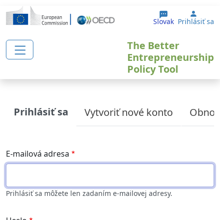
Skočiť na hlavný obsah
User 
Slovak
Prihlásiť sa
The Better
Entrepreneurship
Policy Tool
Primary tabs
Prihlásiť sa
Vytvoriť nové konto
Obnove
E-mailová adresa
Prihlásiť sa môžete len zadaním e-mailovej adresy.