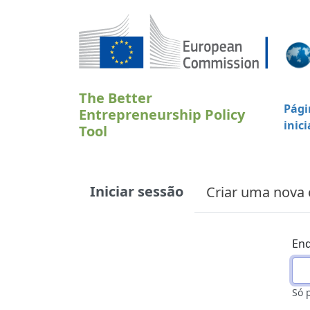
Passar para o conteúdo principal
The Better
Pági
Entrepreneurship Policy
inici
Tool
Primary tabs
Iniciar sessão
Criar uma nova 
End
Só 