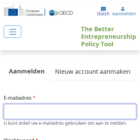
Overslaan en naar de inhoud gaan
User 
Dutch
Aanmelden
The Better
Entrepreneurship
Policy Tool
Primary tabs
Aanmelden
Nieuw account aanmaken
E-mailadres
U kunt enkel uw e-mailadres gebruiken om aan te melden.