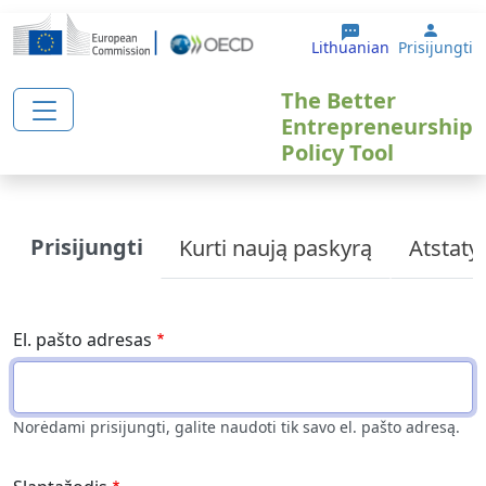
Pereiti į pagrindinį turinį
User 
Lithuanian
Prisijungti
The Better
Entrepreneurship
Policy Tool
Primary tabs
Prisijungti
Kurti naują paskyrą
Atstatyt
El. pašto adresas
Norėdami prisijungti, galite naudoti tik savo el. pašto adresą.