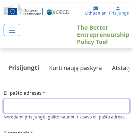
Pereiti į pagrindinį turinį
User 
Lithuanian
Prisijungti
The Better
Entrepreneurship
Policy Tool
Primary tabs
Prisijungti
Kurti naują paskyrą
Atstatyt
El. pašto adresas
Norėdami prisijungti, galite naudoti tik savo el. pašto adresą.