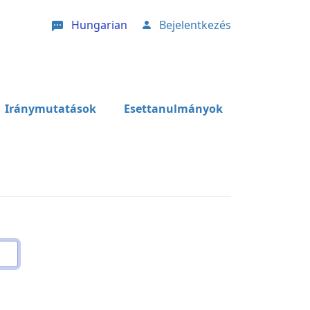
Hungarian
Bejelentkezés
User account menu
Iránymutatások
Esettanulmányok