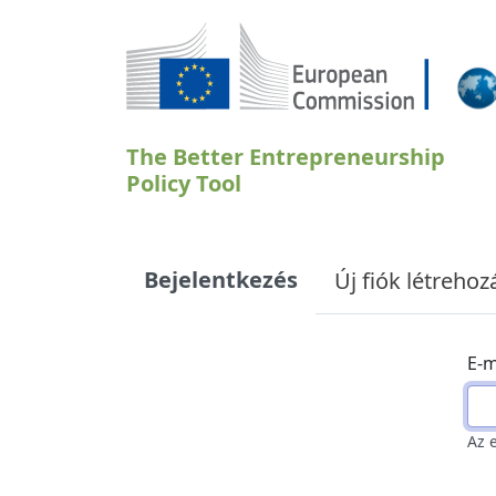
Ugrás a tartalomra
The Better Entrepreneurship
Policy Tool
Primary tabs
Bejelentkezés
Új fiók létrehoz
E-m
Az 