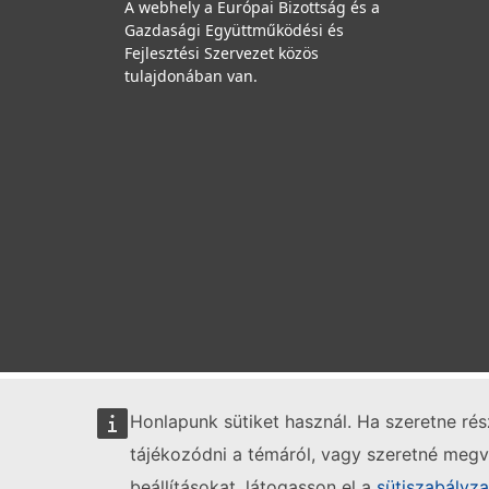
A webhely a Európai Bizottság és a
Gazdasági Együttműködési és
Fejlesztési Szervezet közös
tulajdonában van.
Honlapunk sütiket használ. Ha szeretne ré
tájékozódni a témáról, vagy szeretné megvá
beállításokat, látogasson el a
sütiszabályz