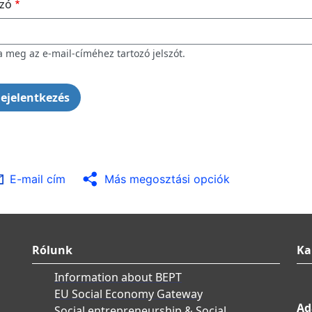
szó
a meg az e-mail-címéhez tartozó jelszót.
E-mail cím
Más megosztási opciók
Rólunk
Ka
Information about BEPT
EU Social Economy Gateway
Ad
Social entrepreneurship & Social