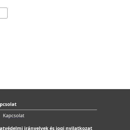
pcsolat
Kapcsolat
atvédelmi irányelvek és jogi nyilatkozat