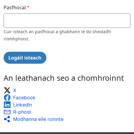
Pasfhocal
Cuir isteach an pasfhocal a ghabhann le do sheoladh
ríomhphoist.
An leathanach seo a chomhroinnt
X
Facebook
LinkedIn
R-phost
Modhanna eile roinnte