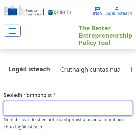
Skip to main content
User a
Irish
Logáil isteach
The Better
Entrepreneurship
Policy Tool
Primary tabs
Logáil isteach
Cruthaigh cuntas nua
R
Seoladh ríomhphoist
Ní féidir leat do sheoladh ríomhphoist a úsáid ach amháin
chun logáil isteach.