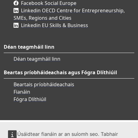
Facebook Social Europe
Linkedin OECD Centre for Entrepreneurship,
SMEs, Regions and Cities
Linkedin EU Skills & Business
Déan teagmháil linn
Déan teagmháil linn
Beartas príobháideachais agus Fógra Dlíthiúil
Beartais príobháideachais
Fianáin
Fógra Dlíthiúil
Úsáidtear fianáin ar an suíomh seo. Tabhair