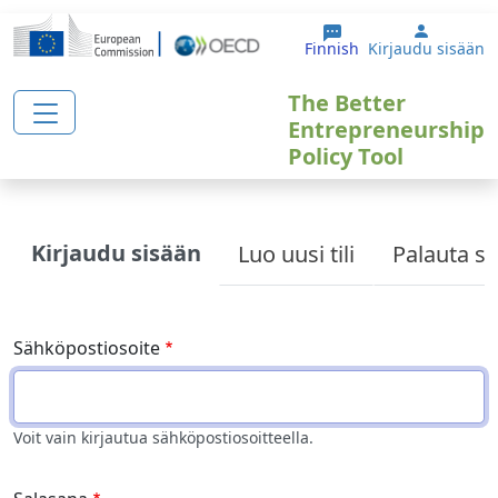
Hyppää pääsisältöön
User ac
Finnish
Kirjaudu sisään
The Better
Entrepreneurship
Policy Tool
Primary tabs
Kirjaudu sisään
Luo uusi tili
Palauta sa
Sähköpostiosoite
Voit vain kirjautua sähköpostiosoitteella.