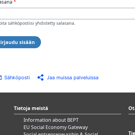
asana
oita sähköpostiisi yhdistetty salasana.
Sähköposti
Jaa muissa palveluissa
Tietoja meistä
Ot
Information about BEPT
EU Social Economy Gateway
Ti
Social entrepreneurship & Social