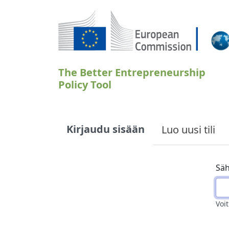
Hyppää pääsisältöön
The Better Entrepreneurship
Policy Tool
Primary tabs
Kirjaudu sisään
Luo uusi tili
Säh
Voit