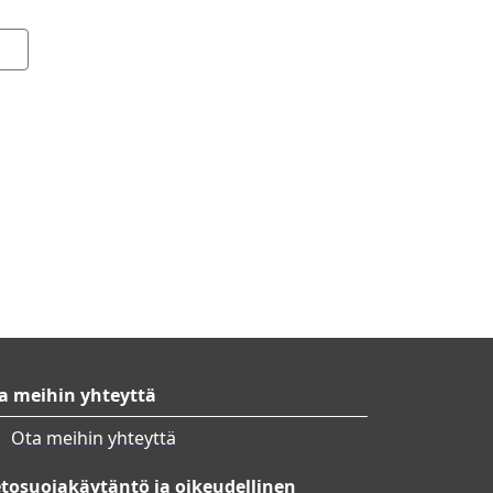
a meihin yhteyttä
Ota meihin yhteyttä
etosuojakäytäntö ja oikeudellinen