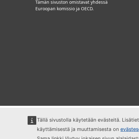
Tämän sivuston omistavat yhdessä
Euroopan komissio ja OECD.
Tällä sivustolla käytetään evästeitä. Lisäti
käyttämisestä ja muuttamisesta on
evästes
Sama linkki löytyy jokaisen sivun alalaidast