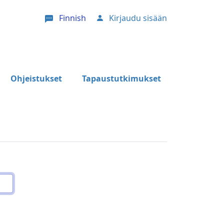
Finnish
Kirjaudu sisään
User account menu
Ohjeistukset
Tapaustutkimukset