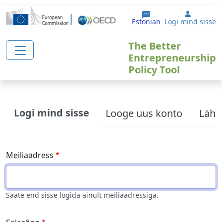
Liigu edasi põhisisu juurde
User ac
Estonian
Logi mind sisse
The Better
Entrepreneurship
Policy Tool
Primary tabs
Logi mind sisse
Looge uus konto
Läht
Meiliaadress
Saate end sisse logida ainult meiliaadressiga.