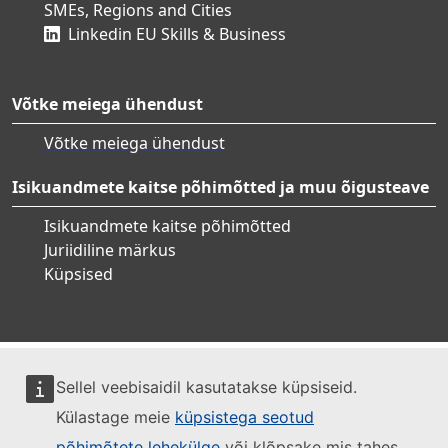
SMEs, Regions and Cities
Linkedin EU Skills & Business
Võtke meiega ühendust
Võtke meiega ühendust
Isikuandmete kaitse põhimõtted ja muu õigusteave
Isikuandmete kaitse põhimõtted
Juriidiline märkus
Küpsised
Sellel veebisaidil kasutatakse küpsiseid.
Külastage meie
küpsistega seotud
põhimõtete lehekülge
või klõpsake mis tahes