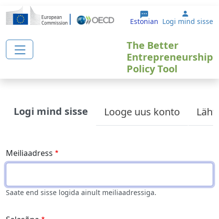
Liigu edasi põhisisu juurde
User ac
Estonian
Logi mind sisse
The Better
Entrepreneurship
Policy Tool
Primary tabs
Logi mind sisse
Looge uus konto
Läht
Meiliaadress
Saate end sisse logida ainult meiliaadressiga.