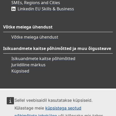
SMEs, Regions and Cities
Linkedin EU Skills & Business
Võtke meiega ühendust
Võtke meiega ühendust
Isikuandmete kaitse põhimõtted ja muu õigusteave
Isikuandmete kaitse põhimõtted
Juriidiline märkus
Küpsised
Sellel veebisaidil kasutatakse küpsiseid.
Külastage meie
küpsistega seotud
põhimõtete lehekülge
või klõpsake mis tahes