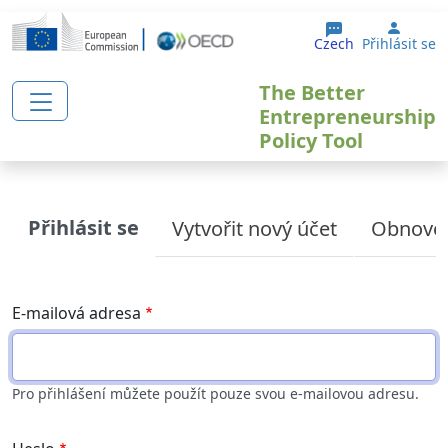
Přejít k hlavnímu obsahu
User 
Czech
Přihlásit se
The Better
Entrepreneurship
Policy Tool
Primary tabs
Přihlásit se
Vytvořit nový účet
Obnoven
E-mailová adresa
Pro přihlášení můžete použít pouze svou e-mailovou adresu.